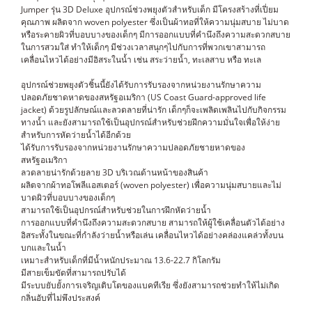
Jumper รุ่น 3D Deluxe อุปกรณ์ช่วงพยุงตัวสำหรับเด็ก มีโครงสร้างที่เปี่ยม
คุณภาพ ผลิตจาก woven polyester ซึ่งเป็นผ้าทอที่ให้ความนุ่มสบาย ไม่บาด
หรือระคายผิวที่บอบบางของเด็กๆ มีการออกแบบที่คำนึงถึงความสะดวกสบาย
ในการสวมใส่ ทำให้เด็กๆ มีช่วงเวลาสนุกๆไปกับการที่พวกเขาสามารถ
เคลื่อนไหวได้อย่างมีอิสระในน้ำ เช่น สระว่ายน้ำ, ทะเลสาบ หรือ ทะเล
อุปกรณ์ช่วยพยุงตัวชิ้นนี้ยังได้รับการรับรองจากหน่วยงานรักษาความ
ปลอดภัยชาดหาดของสหรัฐอเมริกา (US Coast Guard-approved life
jacket) ด้วยรูปลักษณ์และลวดลายที่น่ารัก เด็กๆก็จะเพลิดเพลินไปกับกิจกรรม
ทางน้ำ และยังสามารถใช้เป็นอุปกรณ์สำหรับช่วยฝึกความมั่นใจเพื่อให้ง่าย
สำหรับการหัดว่ายน้ำได้อีกด้วย
ได้รับการรับรองจากหน่วยงานรักษาความปลอดภัยชายหาดของ
สหรัฐอเมริกา
ลวดลายน่ารักด้วยลาย 3D บริเวณด้านหน้าของสินค้า
ผลิตจากผ้าทอโพลีแอสเตอร์ (woven polyester) เพื่อความนุ่มสบายและไม่
บาดผิวที่บอบบางของเด็กๆ
สามารถใช้เป็นอุปกรณ์สำหรับช่วยในการฝึกหัดว่ายน้ำ
การออกแบบที่คำนึงถึงความสะดวกสบาย สามารถให้ผู้ใช้เคลื่อนตัวได้อย่าง
อิสระทั้งในขณะที่กำลังว่ายน้ำหรือเล่น เคลื่อนไหวได้อย่างคล่องแคล่วทั้งบน
บกและในน้ำ
เหมาะสำหรับเด็กที่มีน้ำหนักประมาณ 13.6-22.7 กิโลกรัม
มีสายเข็มขัดที่สามารถปรับได้
มีระบบยับยั้งการเจริญเติบโตของแบคทีเรีย ซึ่งยังสามารถช่วยทำให้ไม่เกิด
กลิ่นอับที่ไม่พึงประสงค์