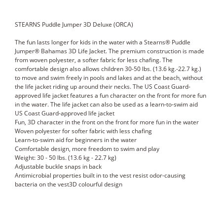
STEARNS Puddle Jumper 3D Deluxe (ORCA)
The fun lasts longer for kids in the water with a Stearns® Puddle
Jumper® Bahamas 3D Life Jacket. The premium construction is made
from woven polyester, a softer fabric for less chafing. The
comfortable design also allows children 30-50 lbs. (13.6 kg.-22.7 kg.)
to move and swim freely in pools and lakes and at the beach, without
the life jacket riding up around their necks. The US Coast Guard-
approved life jacket features a fun character on the front for more fun
in the water. The life jacket can also be used as a learn-to-swim aid
US Coast Guard-approved life jacket
Fun, 3D character in the front on the front for more fun in the water
Woven polyester for softer fabric with less chafing
Learn-to-swim aid for beginners in the water
Comfortable design, more freedom to swim and play
Weight: 30 - 50 lbs. (13.6 kg - 22.7 kg)
Adjustable buckle snaps in back
Antimicrobial properties built in to the vest resist odor-causing
bacteria on the vest3D colourful design