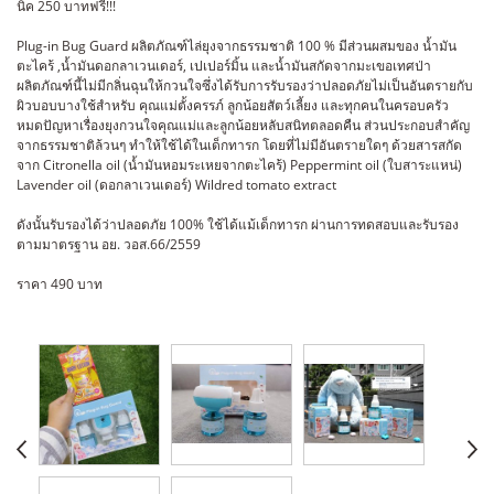
นิค 250 บาทฟรี!!!
Plug-in Bug Guard ผลิตภัณฑ์ไล่ยุงจากธรรมชาติ 100 % มีส่วนผสมของ น้ำมัน
ตะไคร้ ,น้ำมันดอกลาเวนเดอร์, เปเปอร์มิ้น และน้ำมันสกัดจากมะเขอเทศป่า
ผลิตภัณฑ์นี้ไม่มีกลิ่นฉุนให้กวนใจซึ่งได้รับการรับรองว่าปลอดภัยไม่เป็นอันตรายกับ
ผิวบอบบางใช้สำหรับ คุณแม่ตั้งครรภ์ ลูกน้อยสัตว์เลี้ยง และทุกคนในครอบครัว
หมดปัญหาเรื่องยุงกวนใจคุณแม่และลูกน้อยหลับสนิทตลอดคืน ส่วนประกอบสำคัญ
จากธรรมชาติล้วนๆ ทำให้ใช้ได้ในเด็กทารก โดยที่ไม่มีอันตรายใดๆ ด้วยสารสกัด
จาก Citronella oil (น้ำมันหอมระเหยจากตะไคร้) Peppermint oil (ใบสาระแหน่)
Lavender oil (ดอกลาเวนเดอร์) Wildred tomato extract
ดังนั้นรับรองได้ว่าปลอดภัย 100% ใช้ได้แม้เด็กทารก ผ่านการทดสอบและรับรอง
ตามมาตรฐาน อย. วอส.66/2559
ราคา 490 บาท