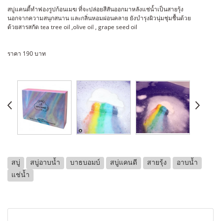
สบู่แคนดี้ทำฟองรูปก้อนเมฆ ที่จะปล่อยสีสันออกมาหลังแช่น้ำเป็นสายรุ้ง
นอกจากความสนุกสนาน และกลิ่นหอมผ่อนคลาย ยังบำรุงผิวนุ่มชุ่มชื้นด้วย
ด้วยสารสกัด tea tree oil ,olive oil , grape seed oil
ราคา 190 บาท
สบู่
สบู่อาบน้ำ
บาธบอมบ์
สบู่แคนดี
สายรุ้ง
อาบน้ำ
แช่น้ำ