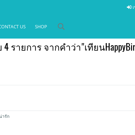
เ
CONTACT US
SHOP
 4 รายการ จากคำว่า"เทียนHappyBir
น่ารัก