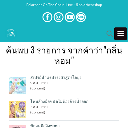
Polarbear On The Chair l Line : @polarbearshop
ค้นพบ 3 รายการ จากคำว่า"กลิ่น
หอม"
สเปรย์น้ำแร่บำรุงผิวสูตรไล่ยุง
9 ต.ค. 2562
(Content)
โฟมล้างมือชนิดไม่ต้องล้างน้ำออก
3 ต.ค. 2562
(Content)
พัดลมมือถือพกพา