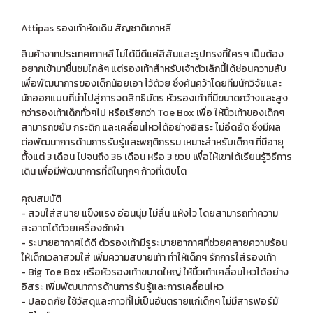
Attipas รองเท้าหัดเดิน สัญชาติเกาหลี
สินค้าจากประเทศเกาหลี ไม่ได้มีดีแค่สีสันและรูปทรงที่ใครๆ เป็นต้อง
อยากเข้ามาชื่นชมใกล้ๆ แต่รองเท้าสำหรับเจ้าตัวเล็กนี้ได้ซ่อนความลับ
เพื่อพัฒนาการของเด็กน้อยเอา ไว้ด้วย ซึ่งค้นคว้าโดยทีมนักวิจัยและ
นักออกแบบที่นำไปสู่การจดสิทธิบัตร หัวรองเท้าที่มีขนาดกว้างและสูง
กว่ารองเท้าเด็กทั่วๆไป หรือเรียกว่า Toe Box เพื่อ ให้นิ้วเท้าของเด็กๆ
สามารถขยับ กระดิก และเคลื่อนไหวได้อย่างอิสระ ไม่อึดอัด ซึ่งมีผล
ต่อพัฒนาการด้านการรับรู้และพฤติกรรม เหมาะสำหรับเด็กๆ ที่มีอายุ
ตั้งแต่ 3 เดือน ไปจนถึง 36 เดือน หรือ 3 ขวบ เพื่อให้เขาได้เรียนรู้วิธีการ
เดิน เพื่อมีพัฒนาการที่ดีในทุกๆ ก้าวที่เติบโต
คุณสมบัติ
- สวมใส่สบาย แข็งแรง อ่อนนุ่ม ไม่ลื่น แห้งไว โดยสามารถทำความ
สะอาดได้ด้วยเครื่องซักผ้า
- ระบายอากาศได้ดี ตัวรองเท้ามีรูระบายอากาศที่ช่วยคลายความร้อน
ให้เด็กเวลาสวมใส่ เพิ่มความสบายเท้า ทำให้เด็กๆ รักการใส่รองเท้า
- Big Toe Box หรือหัวรองเท้าขนาดใหญ่ ให้นิ้วเท้าเคลื่อนไหวได้อย่าง
อิสระ เพิ่มพัฒนาการด้านการรับรู้และการเคลื่อนไหว
- ปลอดภัย ใช้วัสดุและกาวที่ไม่เป็นอันตรายแก่เด็กๆ ไม่มีสารฟอร์มั