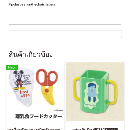
#polarbearonthechair_japan
สินค้าเกี่ยวข้อง
New
กรรไกรตัดอาหารสำหรับพกพา ลายมิกกี้
กล่องกันบีบ 4973307200885