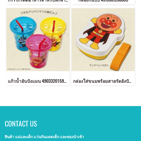
แก้วน้ำอันปังแมน 4903320159105
กล่องใส่ขนมพร้อมสายรัดอังปังแมน
CONTACT US
สินค้า แม่และเด็ก แว่นกันแดดเด็ก และของนำเข้า