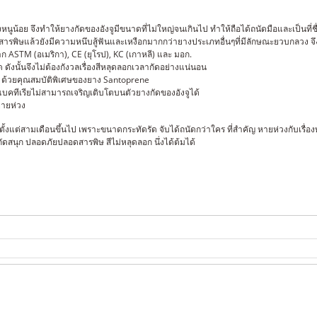
องหนูน้อย จึงทำให้ยางกัดของอังจูมีขนาดที่ไม่ใหญ่จนเกินไป ทำให้ถือได้ถนัดมือและเป็นที
อดสารพิษแล้วยังมีความหนึบสู้ฟันและเหงือกมากกว่ายางประเภทอื่นๆที่มีลักษณะยวบกลวง จ
ASTM (อเมริกา), CE (ยุโรป), KC (เกาหลี) และ มอก.
ัด ดังนั้นจึงไม่ต้องกังวลเรื่องสีหลุดลอกเวลากัดอย่างแน่นอน
นรา ด้วยคุณสมบัติพิเศษของยาง Santoprene
แบคทีเรียไม่สามารถเจริญเติบโตบนตัวยางกัดของอังจูได้
หายห่วง
กๆ ตั้งแต่สามเดือนขึ้นไป เพราะขนาดกระทัดรัด จับได้ถนัดกว่าใคร ที่สำคัญ หายห่วงกับเ
ด กัดสนุก ปลอดภัยปลอดสารพิษ สีไม่หลุดลอก นึ่งได้ต้มได้