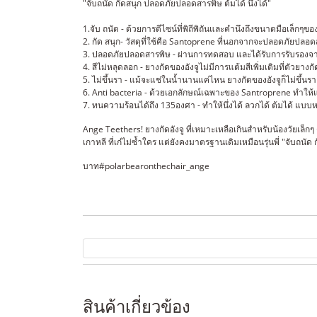
"จับถนัด กัดสนุก ปลอดภัยปลอดสารพิษ ต้มได้ นึ่งได้"
1.จับ ถนัด - ด้วยการดีไซน์ที่พิถีพิถันและคำนึงถึงขนาดมือเล็กๆข
2. กัด สนุก- วัสดุที่ใช้คือ Santoprene ที่นอกจากจะปลอดภัยปล
3. ปลอดภัยปลอดสารพิษ - ผ่านการทดสอบ และได้รับการรับรองจาก 
4. สีไม่หลุดลอก - ยางกัดของอังจูไม่มีการแต้มสีเพิ่มเติมที่ตัวยางก
5. ไม่ขึ้นรา - แม้จะแช่ในน้ำนานแค่ไหน ยางกัดของอังจูก็ไม่ขึ้
6. Anti bacteria - ด้วยเอกลักษณ์เฉพาะของ Santroprene ทำให้
7. ทนความร้อนได้ถึง 135องศา - ทำให้นึ่งได้ ลวกได้ ต้มได้ แบบ
Ange Teethers! ยางกัดอังจู ที่เหมาะเหลือเกินสำหรับน้องวัยเล็
เกาหลี ที่เก๋ไม่ซ้ำใคร แต่ยังคงมาตรฐานเดิมเหมือนรุ่นพี่ "จับถนั
บาท#polarbearonthechair_ange
สินค้าเกี่ยวข้อง