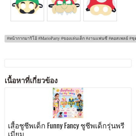
#หน้ากากมาริโอ้ #MarioParty #ของเล่นเด็ก #งานแฟนซี #คอสเพลย์ #ชุ
เนื้อหาที่เกี่ยวข้อง
เสื้อชูชีพเด็ก Funny Fancy ชูชีพเด็กรุ่นพรี
เมี่ยม