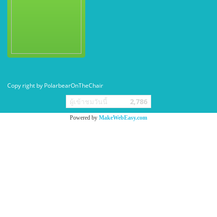
Copy right by PolarbearOnTheChair
ผู้เข้าชมวันนี้
2,786
Powered by
MakeWebEasy.com