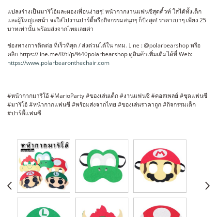
แปลงร่างเป็นมาริโอ้และผองเพื่อนง่ายๆ! หน้ากากงานแฟนซีสุดคิ้วท์ ใส่ได้ทั้งเด็ก
และผู้ใหญ่เลยน้า จะใส่ไปงานปาร์ตี้หรือกิจกรรมสนุกๆ ก็ปังสุด! ราคาเบาๆ เพียง 25
บาทเท่านั้น พร้อมส่งจากไทยเลยค่า
ช่องทางการติดต่อ ที่เร็วที่สุด / ส่งด่วนได้ใน กทม. Line : @polarbearshop หรือ
คลิก https://line.me/R/ti/p/%40polarbearshop ดูสินค้าเพิ่มเติมได้ที่ Web:
https://www.polarbearonthechair.com
#หน้ากากมาริโอ้ #MarioParty #ของเล่นเด็ก #งานแฟนซี #คอสเพลย์ #ชุดแฟนซี
#มาริโอ้ #หน้ากากแฟนซี #พร้อมส่งจากไทย #ของเล่นราคาถูก #กิจกรรมเด็ก
#ปาร์ตี้แฟนซี