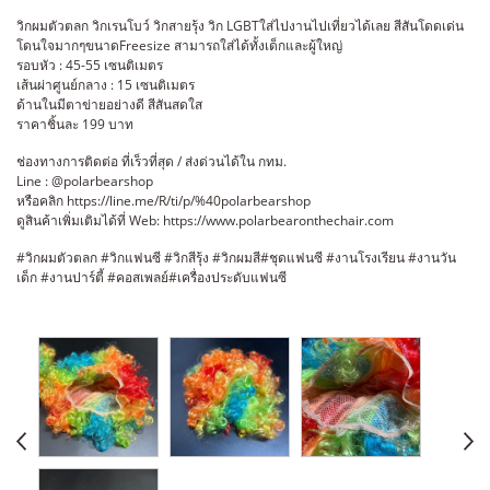
วิกผมตัวตลก วิกเรนโบว์ วิกสายรุ้ง วิก LGBTใส่ไปงานไปเที่ยวได้เลย สีสันโดดเด่น
โดนใจมากๆขนาดFreesize สามารถใส่ได้ทั้งเด็กและผู้ใหญ่
รอบหัว : 45-55 เซนติเมตร
เส้นผ่าศูนย์กลาง : 15 เซนติเมตร
ด้านในมีตาข่ายอย่างดี สีสันสดใส
ราคาชิ้นละ 199 บาท
ช่องทางการติดต่อ ที่เร็วที่สุด / ส่งด่วนได้ใน กทม.
Line : @polarbearshop
หรือคลิก https://line.me/R/ti/p/%40polarbearshop
ดูสินค้าเพิ่มเติมได้ที่ Web: https://www.polarbearonthechair.com
#วิกผมตัวตลก #วิกแฟนซี #วิกสีรุ้ง #วิกผมสี#ชุดแฟนซี #งานโรงเรียน #งานวัน
เด็ก #งานปาร์ตี้ #คอสเพลย์#เครื่องประดับแฟนซี