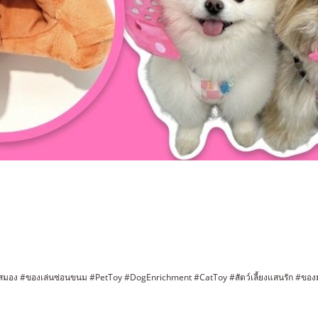
สมอง #ของเล่นซ่อนขนม #PetToy #DogEnrichment #CatToy #สัตว์เลี้ยงแสนรัก #ของมันต