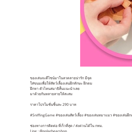
ของเล่นจะดีไซน์มาในลวดลายน่ารัก มีจุด
ใส่ขนมเพื่อให้สัตว์เลี้ยงเล่นฝึกทักษะ ฝึกดม
ฝึกหา ตัวไหนสมาธิสั้นแนะนำเลย
มาด้วยกันหลายลายให้สะสม
ราคาโปรโมชั่นชิ้นละ 290 บาท
#SniffingGame #ของเล่นสัตว์เลี้ยง #ของเล่นหมาแมว #ของเล่นฝึก
ช่องทางการติดต่อ ที่เร็วที่สุด / ส่งด่วนได้ใน กทม.
Line : @polarbearshop