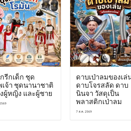
กรีกเด็ก ชุด
ดาบเป่าลมของเล่
พเจ้า ชุดนานาชาติ
ดาบโจรสลัด ดาบ
ทั้งผู้หญิง และผู้ชาย
นินจา วัสดุเป็น
พลาสติกเป่าลม
 2569
7 ส.ค. 2569