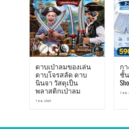
ดาบเป่าลมของเล่น
กาง
ดาบโจรสลัด ดาบ
ชั้
นินจา วัสดุเป็น
Sho
พลาสติกเป่าลม
7 ส.ค.
7 ส.ค. 2569