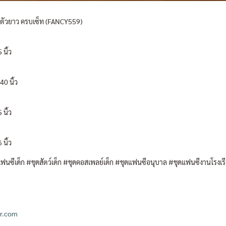
ูทตัวยาว ครบเซ็ท (FANCY559)
 นิ้ว
40 นิ้ว
 นิ้ว
 นิ้ว
ฟนซีเด็ก #ชุดสัตว์เด็ก #ชุดคอสเพลย์เด็ก #ชุดแฟนซีอนุบาล #ชุดแฟนซีงานโรงเรีย
ir.com