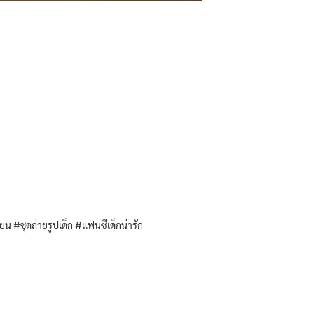
น #ชุดถ่ายรูปเด็ก #แฟนซีเด็กน่ารัก