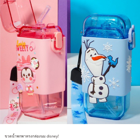
ขวดน้ำพกพาทรงกล่องนม disney!