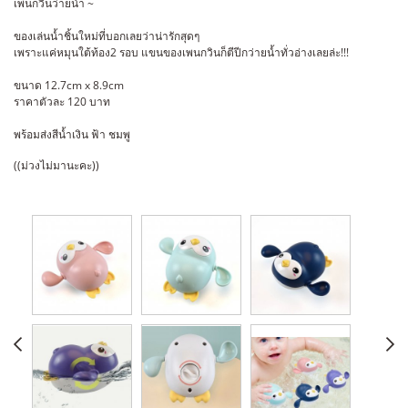
เพนกวินว่ายน้ำ ~
ของเล่นน้ำชิ้นใหม่ที่บอกเลยว่าน่ารักสุดๆ
เพราะแค่หมุนใต้ท้อง2 รอบ แขนของเพนกวินก็ตีปีกว่ายน้ำทั่วอ่างเลยล่ะ!!!
ขนาด 12.7cm x 8.9cm
ราคาตัวละ 120 บาท
พร้อมส่งสีน้ำเงิน ฟ้า ชมพู
((ม่วงไม่มานะคะ))