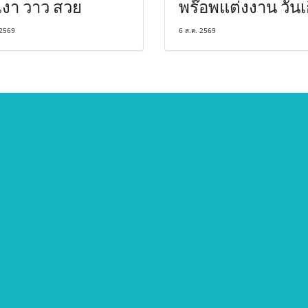
เงา วาว สวย
พร๊อพแต่งงาน วันเ
 2569
6 ส.ค. 2569