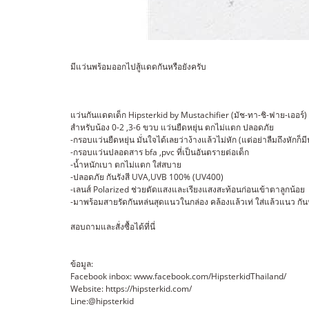
มีแว่นพร้อมออกไปสู้แดดกันหรือยังครับ
แว่นกันแดดเด็ก Hipsterkid by Mustachifier (มัช-ทา-ชิ-ฟาย-เออร์)
สำหรับน้อง 0-2 ,3-6 ขวบ แว่นยืดหยุ่น ตกไม่แตก ปลอดภัย
-กรอบแว่นยืดหยุ่น มั่นใจได้เลยว่าง้างแล้วไม่หัก (แต่อย่าลืมถึงหักก็ม
-กรอบแว่นปลอดสาร bfa ,pvc ที่เป็นอันตรายต่อเด็ก
-น้ำหนักเบา ตกไม่แตก ใส่สบาย
-ปลอดภัย กันรังสี UVA,UVB 100% (UV400)
-เลนส์ Polarized ช่วยตัดแสงและเรียงแสงสะท้อนก่อนเข้าตาลูกน้อย
-มาพร้อมสายรัดกันหล่นสุดแนวในกล่อง คล้องแล้วเท่ ใส่แล้วแนว ก
สอบถามและสั่งซื้อได้ที่นี่
ข้อมูล:
Facebook inbox: www.facebook.com/HipsterkidThailand/
Website: https://hipsterkid.com/
Line:@hipsterkid