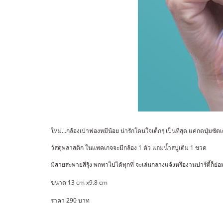
ใหม่...กล้องเป่าฟองหมีน้อย น่ารักโดนใจเด็กๆ เป็นที่สุด แค่กดปุ่มซัต
วัสดุพลาสติก ในแพคเกจจะมีกล้อง 1 ตัว แถมน้ำสบู่เติม 1 ขวด
มีสายสะพายสีรุ้ง พกพาไปได้ทุกที่ จะเล่นกลางแจ้งหรืองานปาร์ตี้ก็ย่อ
ขนาด 13 cm x9.8 cm
ราคา 290 บาท