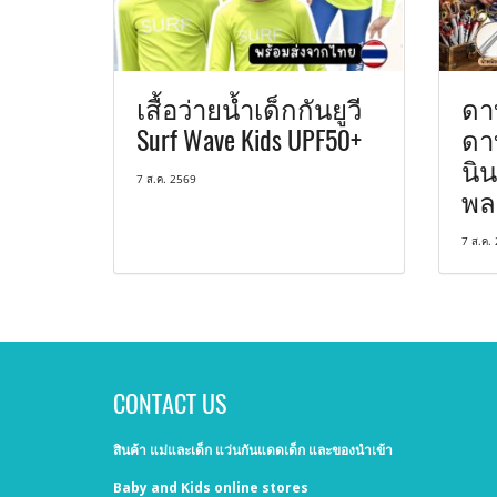
เสื้อว่ายน้ำเด็กกันยูวี
ดา
Surf Wave Kids UPF50+
ดา
นิน
7 ส.ค. 2569
พล
7 ส.ค.
CONTACT US
สินค้า แม่และเด็ก แว่นกันแดดเด็ก และของนำเข้า
Baby and Kids online stores