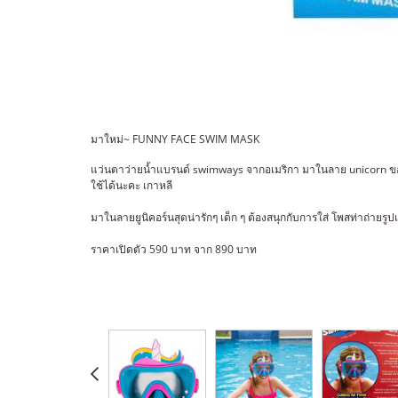
มาใหม่~ FUNNY FACE SWIM MASK
แว่นตาว่ายน้ำแบรนด์ swimways จากอเมริกา มาในลาย unicorn ขอบย
ใช้ได้นะคะ เกาหลี
มาในลายยูนิคอร์นสุดน่ารักๆ เด็ก ๆ ต้องสนุกกับการใส่ โพสท่าถ่ายรูปเ
ราคาเปิดตัว 590 บาท จาก 890 บาท