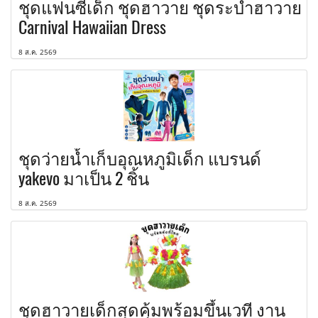
ชุดแฟนซีเด็ก ชุดฮาวาย ชุดระบำฮาวาย
Carnival Hawaiian Dress
8 ส.ค. 2569
ชุดว่ายน้ำเก็บอุณหภูมิเด็ก แบรนด์
yakevo มาเป็น 2 ชิ้น
8 ส.ค. 2569
ชุดฮาวายเด็กสุดคุ้มพร้อมขึ้นเวที งาน