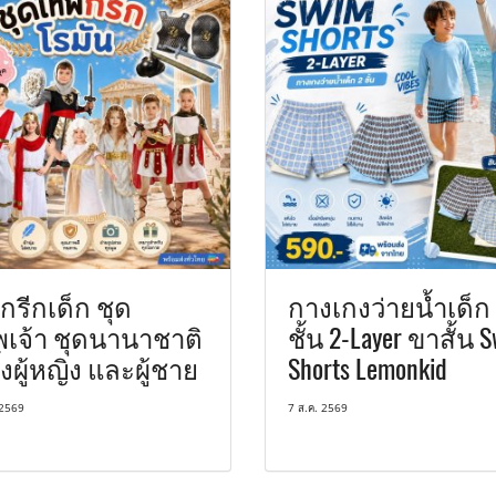
กรีกเด็ก ชุด
กางเกงว่ายน้ำเด็ก
พเจ้า ชุดนานาชาติ
ชั้น 2-Layer ขาสั้น 
ทั้งผู้หญิง และผู้ชาย
Shorts Lemonkid
 2569
7 ส.ค. 2569