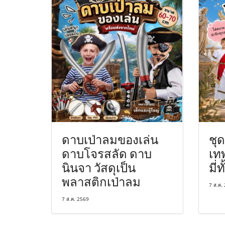
ดาบเป่าลมของเล่น
ชุด
ดาบโจรสลัด ดาบ
เท
นินจา วัสดุเป็น
มี่
พลาสติกเป่าลม
7 ส.ค.
7 ส.ค. 2569