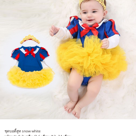
ชุดบอดี้สูท snow white