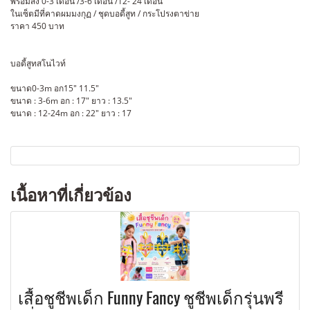
พร้อมส่ง 0-3 เดอืน /3-6 เดือน /12- 24 เดือน
ในเซ็ตมีที่คาดผมมงกุฏ / ชุดบอดี้สูท / กระโปรงตาข่าย
ราคา 450 บาท
บอดี้สูทสโนไวท์
ขนาด0-3m อก15" 11.5"
ขนาด : 3-6m อก : 17" ยาว : 13.5"
ขนาด : 12-24m อก : 22" ยาว : 17
เนื้อหาที่เกี่ยวข้อง
เสื้อชูชีพเด็ก Funny Fancy ชูชีพเด็กรุ่นพรี