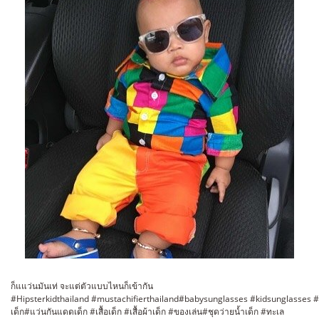
ก็แแว่นมันเท่ จะแต่ตัวแบบไหนก็เข้ากัน
#Hipsterkidthailand #mustachifierthailand#babysunglasses #kidsunglasses #
เด็ก#แว่นกันแดดเด็ก #เสื้อเด็ก #เสื้อผ้าเด็ก #ของเล่น#ชุดว่ายน้ำเด็ก #ทะเล