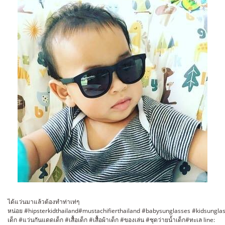
ได้แว่นมาแล้วต้องทำท่าเท่ๆ
หน่อย #hipsterkidthailand#mustachifierthailand #babysunglasses #kidsungla
เด็ก #แว่นกันแดดเด็ก #เสื้อเด็ก #เสื้อผ้าเด็ก #ของเล่น #ชุดว่ายน้ำเด็ก#ทะเล line: