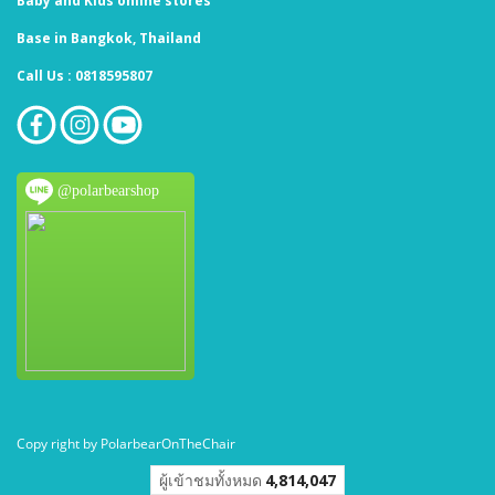
Baby and Kids online stores
Base in Bangkok, Thailand
Call Us : 0818595807
@polarbearshop
Copy right by PolarbearOnTheChair
ผู้เข้าชมวันนี้
1