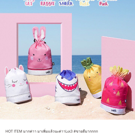
HOT ITEM มากค่าา มาเพิ่มแล้วนะค่าาLot3 #ขายดีมากกกก