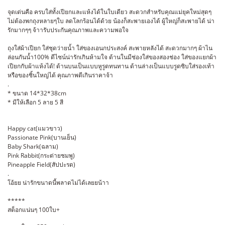
จุดเด่นคือ ครบใส่ทั้งเปียกและแห้งได้ในใบเดียว สะดวกสำหรับคุณแม่ยุคใหม่สุดๆ
ไม่ต้องพกถุงหลายๆใบ ลดโลกร้อนได้ด้วย น้องก็สะพายเองได้ ผู้ใหญ่ก็สะพายได้ น่า
รักมากๆๆ จ้าารับประกันคุณภาพและความพอใจ
ถุงใส่ผ้าเปียก ใส่ชุดว่ายน้ำ ใส่ของเอนกประสงค์ สะพายหลังได้ สะดวกมากๆ ผ้าไน
ล่อนกันน้ำ100% ดีไซน์น่ารักเกินห้ามใจ ด้านในมีช่องใส่ของสองช่อง ใส่ของแยกผ้า
เปียกกับผ้าแห้งได้! ด้านบนเป็นแบบหูรูดทนทาน ด้านล่างเป็นแบบรูดซิบใส่รองเท้า
หรือของชิ้นใหญ่ได้ คุณภาพดีเกินราคาจ้า
.
* ขนาด 14*32*38cm
* มีให้เลือก 5 ลาย 5 สี
Happy cat(แมวขาว)
Passionate Pink(บานเย็น)
Baby Shark(ฉลาม)
Pink Rabbit(กระต่ายชมพู)
Pineapple Field(สัปปะรด)
.
โอ้ยย น่ารักขนาดนี้พลาดไม่ได้เลยยน้าา
*****
สต็อกแน่นๆ 100ใบ+