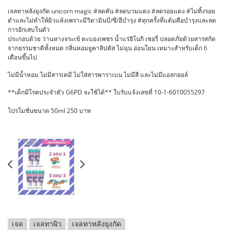
เจลทาหลังยุงกัด unicorn magic #ลดคัน #ลดบวมแดง #ลดรอยแดง #ไม่ทิ้งรอย
ดำและไม่ทำให้ผิวแห้งเพราะมีวิตามินบี/ซี/อีบำรุง #ทุกครั้งที่แต้มคือบำรุงและลด
การอักเสบในตัว
ประกอบด้วย ว่านหางจระเข้ ตะบองเพชร น้ำแร่ฮิโนกิ เชอรี่ ปลอดภัยด้วยสารสกัด
จากธรรมชาติทั้งหมด กลิ่นหอมยูคาลิปตัส ไม่ฉุน อ่อนโยน เหมาะสำหรับเด็ก 6
เดือนขึ้นไป
ไม่มีน้ำหอม ไม่มีสารเคมี ไม่ใส่สารพาราเบน ไม่มีสี และไม่มีแอลกฮอล์
**เด็กมีโรคประจำตัว G6PD จะใช้ได้** ใบรับแจ้งเลขที่ 10-1-6010055297
โปรโมชั่นขนาด 50ml 250 บาท
เจล
เจลทาผิว
เจลทาหลังยุงกัด