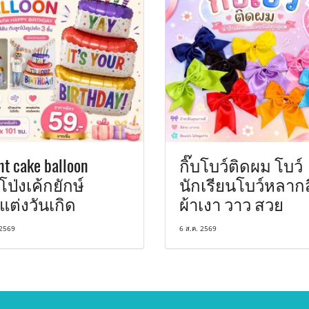
nt cake balloon
กิ๊บโบว์ติดผม โบว์
โป่งเค้กยักษ์
นักเรียนโบว์หลากส
แต่งวันเกิด
ผ้าเงา วาว สวย
 2569
6 ส.ค. 2569