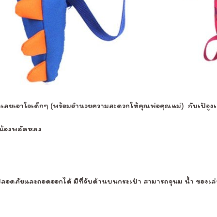
ราเลยเอาใจเด็กๆ (พร้อมอำนวยความสะดวกให้คุณพ่อคุณแม่) กับเป้จูงเด็
วน้องพลัดหลง
ามปลอดภัยและถอดออกได้ มีที่จับด้านบนกระเป๋า สามารถจุนม น้ำ ของเ