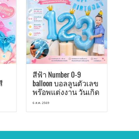
สีฟ้า Number 0-9
ี
balloon บอลลูนตัวเลข
พร๊อพแต่งงาน วันเกิด
6 ส.ค. 2569