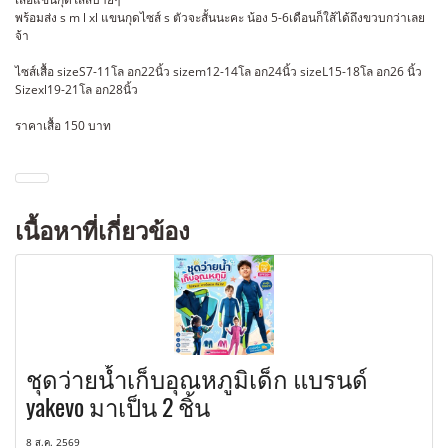
พร้อมส่ง s m l xl แขนกุดไซส์ s ตัวจะสั้นนะคะ น้อง 5-6เดือนก็ใส้ได้ถึงขวบกว่าเลย
จ้า
ไซส์เสื้อ sizeS7-11โล อก22นิ้ว sizem12-14โล อก24นิ้ว sizeL15-18โล อก26 นิ้ว
Sizexl19-21โล อก28นิ้ว
ราคาเสื้อ 150 บาท
เนื้อหาที่เกี่ยวข้อง
ชุดว่ายน้ำเก็บอุณหภูมิเด็ก แบรนด์
yakevo มาเป็น 2 ชิ้น
8 ส.ค. 2569