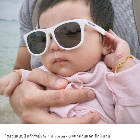
ใส่แว่นแบบนี้ แล้วรักมั้ยล่ะ ? #hipsterkid #แว่นกันแดดเด็ก #แว่น