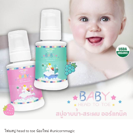
โฟมสบู่ head to toe น้องใหม่ #unicornmagic