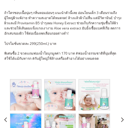
ถ้าใครชอบเนื้อนุ่มๆ กลิ่นหอมอ่อนๆ แนะนำตัวนี้เลย อ่อนโยนเด็ก 3 เดือนรวมถึง
ผู้ใหญ่ผิวแพ้ง่าย ทำความสะอาดได้หมดจด! ล้างแล้วผิวไม่ลื่น แต่มีวิตามินE บำรุง
ผิวและมี Provitamin B5 บำรุงผม Honey Extract ช่วยเก็บกักความชุ่มชื้นให้ผิว
และช่วยให้เส้นผมแข็งแรงเงางาม Aloe vera extract ยับยั้งเชื้อแบคทีเรีย ลดการ
อักเสบของผิว ใช้ต่อเนื่องลดเลือนรอยด่างดำ!
โปรโมชั่นขวดละ 299(250ml.) บาท
พิเศษซื้อ 2 ขวดแถมฟองน้ำใยบุกมูลค่า 170 บาท #ฟองน้ำธรรมชาติที่นุ่มที่สุด
#ใช้ได้แม้กับทารก #กับผู้ใหญ่ใช้ล้างเครื่องสำอางได้อย่างหมดจด