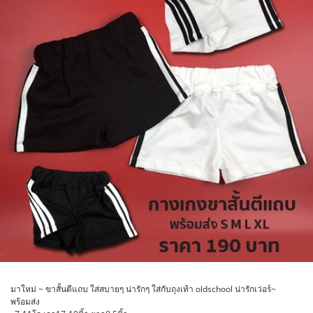
มาใหม่ ~ ขาสั้นตีแถบ ใส่สบายๆ น่ารักๆ ใส่กับถุงเท้า oldschool น่ารักเว่อร์~
พร้อมส่ง