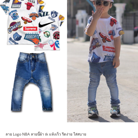
ลาย Logo NBA ลายนี้ผ้า tk แห้งเร็ว รีดง่าย ใส่สบาย