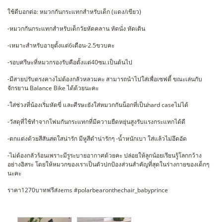
ใช้ดีบอกต่อ: หมวกกันกระแทกสำหรับเด็ก (แดง/เขียว)
-หมวกกันกระแทกสำหรับเด็กวัยหัดคลาน หัดนั่ง หัดเดิน
-เหมาะสำหรับอายุตั้งแต่6เดือน-2.5ขวบคะ
-รอบศรีษะที่หมวกรองรับคือตั้งแต่40ซม.เป็นต้นไป
-มีสายปรับตรงคางไม่ต้องกลัวหลวมคะ สามารถนำไปใส่เพื่อเซฟตี้ ขณะเล่นกับ
จักรยาน Balance Bike ได้ด้วยนะคะ
-ใส่ช่วงที่น้องเริ่มหัดขี่ และศีรษะยังใส่หมวกกันน็อกที่เป็นhard caseไม่ได้
-วัสดุที่ใช้ทำจากโฟมกันกระแทกที่มีความยืดหยุ่นสูงรับแรงกระแทกได้ดี
-ตกแต่งด้วยสีสันสดใสน่ารัก มีหูสีดำน่ารักๆ -น้ำหนักเบา ใส่แล้วไม่อึดอัด
-ไม่ต้องกลัวร้อนเพราะมีรูระบายอากาศด้วยคะ ปล่อยให้ลูกน้อยเรียนรู้โลกกว้าง
อย่างอิสระ โดยให้หมวกของเราเป็นตัวปกป้องส่วนสำคัญที่สุดในร่างกายของเด็กๆ
นะคะ
ราคา1270บาทฟรีส่งems #polarbearonthechair_babyprince