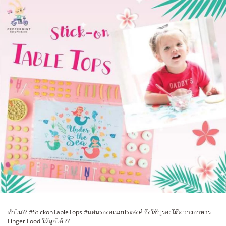
ทำไม?? #StickonTableTops #แผ่นรองอเนกประสงค์ จึงใช้ปูรองโต๊ะ วางอาหาร
Finger Food ให้ลูกได้ ??