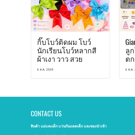
กิ๊บโบว์ติดผม โบว์
Gia
นักเรียนโบว์หลากสี
ลูก
ผ้าเงา วาว สวย
ตก
6 ส.ค. 2569
6 ส.ค.
CONTACT US
สินค้า แม่และเด็ก แว่นกันแดดเด็ก และของนำเข้า