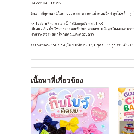
HAPPY BALLOONS
ฮิตมากที่สุดตอนนี้ในต่างประเทศ การเล่นน้ำแบบใหม่ ลูกโป่งน้ำ ลูก
<3 ไม่ต้องเสียเวลา เอาน้ำใส่ทีละลูกอีกต่อไป <3
เพียงแค่เปิดน้ำ ใช้สายยางต่อเข้ากับปลายสาย แล้วลูกโป่งจะพองออก 
มาสร้างความสนุกให้กับคุณและครอบครัว
ราคาแพคละ 150 บาท (ใน 1 แพ็ค จะ 3 ชุด ชุดละ 37 ลูก รวมเป็น 111
เนื้อหาที่เกี่ยวข้อง