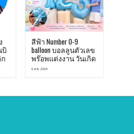
ง
สีฟ้า Number 0-9
บิ
balloon บอลลูนตัวเลข
ิก
พร๊อพแต่งงาน วันเกิด
6 ส.ค. 2569