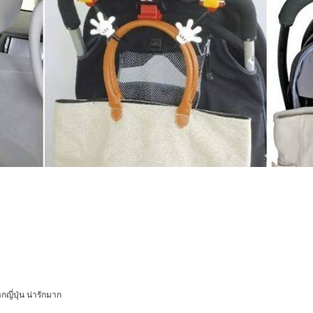
ญี่ปุ่น น่ารักมาก