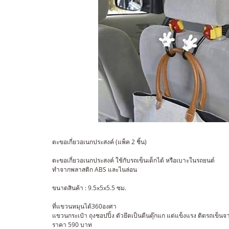
ตะขอเกี่ยวอเนกประสงค์ (แพ็ค 2 ชิ้น)
ตะขอเกี่ยวอเนกประสงค์ ใช้กับรถเข็นเด็กได้ หรือเบาะในรถยนต์
ทำจากพลาสติก ABS และไนล่อน
ขนาดสินค้า : 9.5x5x5.5 ซม.
ที่แขวนหมุนได้360องศา
แขวนกระเป๋า ถุงชอปปิ้ง ตัวยึดเป็นตีนตุ๊กแก แต่แข็งแรง ติดรถเข็นจาก
ราคา 590 บาท