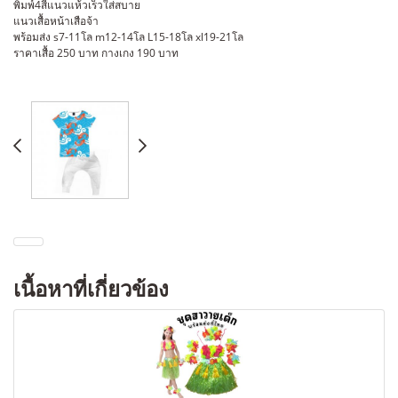
พิมพ์4สีแนวแห้วเร็วใส่สบาย
แนวเสื้อหน้าเสือจ้า
พร้อมส่ง s7-11โล m12-14โล L15-18โล xl19-21โล
ราคาเสื้อ 250 บาท กางเกง 190 บาท
เนื้อหาที่เกี่ยวข้อง