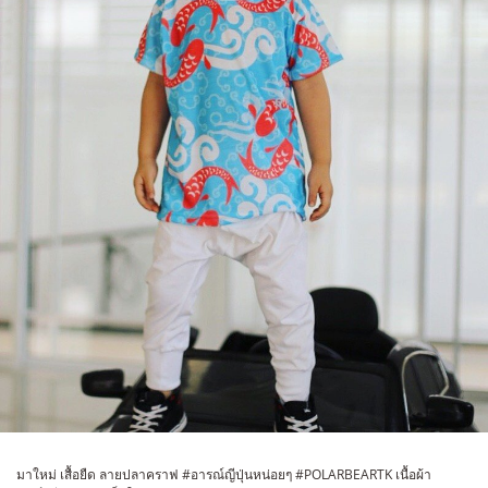
มาใหม่ เสื้อยืด ลายปลาคราฟ #อารณ์ญีปุ่นหน่อยๆ #POLARBEARTK เนื้อผ้า