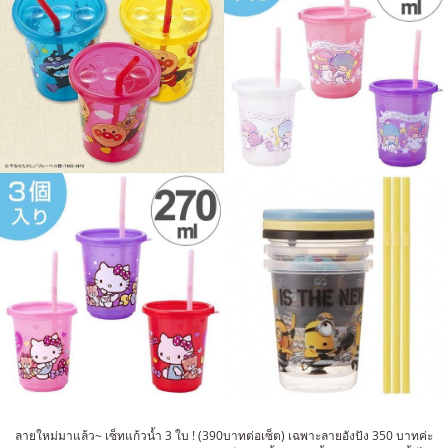
ลายใหม่มาแล้ว~ เซ็ทแก้วน้ำ 3 ใบ ! (390บาทต่อเซ็ต) เฉพาะลายอังปัง 350 บาทค่ะ